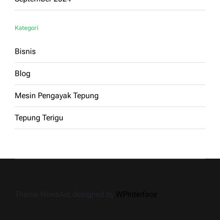
Kategori
Bisnis
Blog
Mesin Pengayak Tepung
Tepung Terigu
Theme NewsArc designed by
WPInterface
.