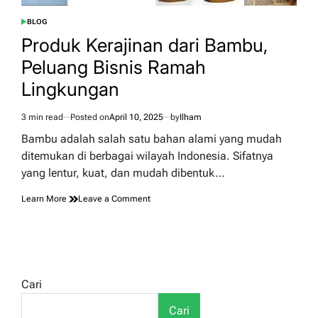
BLOG
POSTED
IN
Produk Kerajinan dari Bambu,
Peluang Bisnis Ramah
Lingkungan
3 min read
Posted on
April 10, 2025
by
Ilham
Estimated
read
Bambu adalah salah satu bahan alami yang mudah
time
ditemukan di berbagai wilayah Indonesia. Sifatnya
yang lentur, kuat, dan mudah dibentuk…
on
Learn More
Leave a Comment
Produk
Kerajinan
dari
Bambu,
Peluang
Bisnis
Cari
Ramah
Lingkungan
Cari