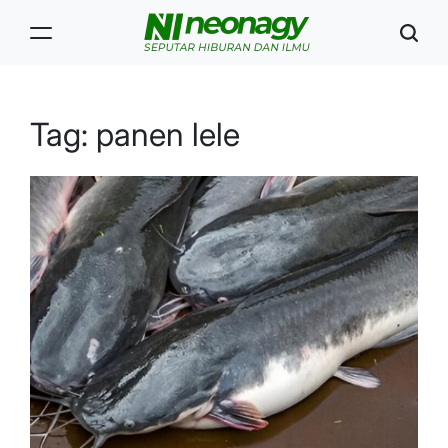
Skip
to
content
Neonagy
Tag:
panen lele