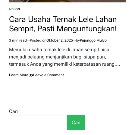
BLOG
POSTED
IN
Cara Usaha Ternak Lele Lahan
Sempit, Pasti Menguntungkan!
3 min read
Posted on
Oktober 2, 2025
by
Pujonggo Mulyo
Estimated
read
Memulai usaha ternak lele di lahan sempit bisa
time
menjadi peluang menjanjikan bagi siapa pun,
termasuk Anda yang memiliki keterbatasan ruang.…
on
Learn More
Leave a Comment
Cara
Usaha
Ternak
Lele
Lahan
Sempit,
Cari
Pasti
Menguntungkan!
Cari