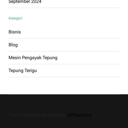
September 2024
Kategori
Bisnis
Blog
Mesin Pengayak Tepung
Tepung Terigu
Theme NewsArc designed by
WPInterface
.