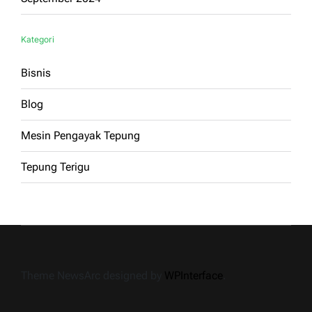
Kategori
Bisnis
Blog
Mesin Pengayak Tepung
Tepung Terigu
Theme NewsArc designed by
WPInterface
.