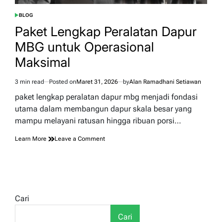
BLOG
POSTED
IN
Paket Lengkap Peralatan Dapur
MBG untuk Operasional
Maksimal
3 min read
Posted on
Maret 31, 2026
by
Alan Ramadhani Setiawan
Estimated
read
paket lengkap peralatan dapur mbg menjadi fondasi
time
utama dalam membangun dapur skala besar yang
mampu melayani ratusan hingga ribuan porsi…
on
Learn More
Leave a Comment
Paket
Lengkap
Peralatan
Dapur
MBG
untuk
Cari
Operasional
Maksimal
Cari