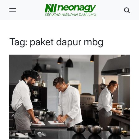
Skip
to
content
Neonagy
Tag:
paket dapur mbg