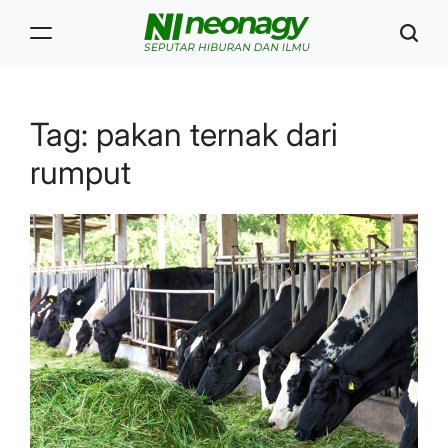
Skip
to
content
Neonagy
Tag:
pakan ternak dari
rumput