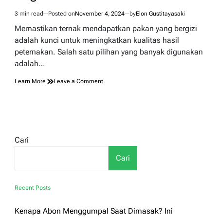
Bisnis
3 min read
Posted on
November 4, 2024
by
Elon Gustitayasaki
Ternak
Estimated
Sapi
read
Memastikan ternak mendapatkan pakan yang bergizi
di
time
adalah kunci untuk meningkatkan kualitas hasil
Indonesia
peternakan. Salah satu pilihan yang banyak digunakan
adalah…
on
Learn More
Leave a Comment
Kandungan
Nutrisi
Rumput
yang
Bagus
untuk
Cari
Pakan
Ternak
Cari
Recent Posts
Kenapa Abon Menggumpal Saat Dimasak? Ini