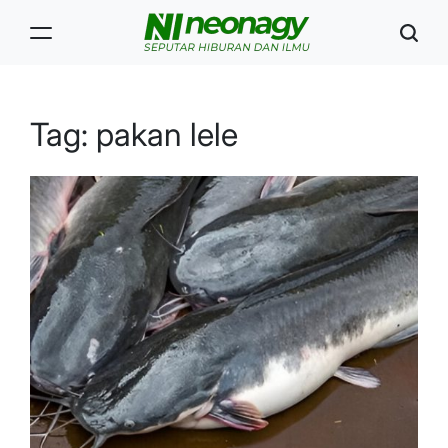
Skip
to
content
Neonagy
Tag:
pakan lele