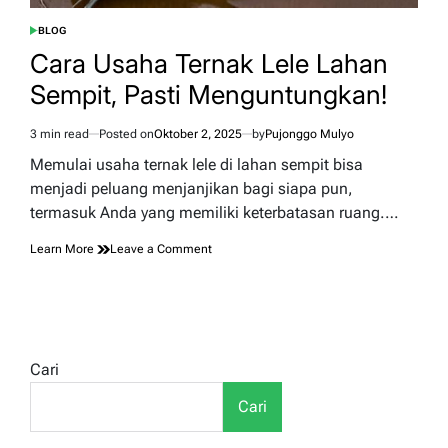
BLOG
POSTED
IN
Cara Usaha Ternak Lele Lahan
Sempit, Pasti Menguntungkan!
3 min read
Posted on
Oktober 2, 2025
by
Pujonggo Mulyo
Estimated
read
Memulai usaha ternak lele di lahan sempit bisa
time
menjadi peluang menjanjikan bagi siapa pun,
termasuk Anda yang memiliki keterbatasan ruang.…
on
Learn More
Leave a Comment
Cara
Usaha
Ternak
Lele
Lahan
Sempit,
Cari
Pasti
Menguntungkan!
Cari