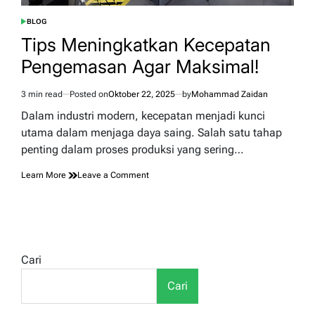
BLOG
POSTED
IN
Tips Meningkatkan Kecepatan
Pengemasan Agar Maksimal!
3 min read
Posted on
Oktober 22, 2025
by
Mohammad Zaidan
Estimated
read
Dalam industri modern, kecepatan menjadi kunci
time
utama dalam menjaga daya saing. Salah satu tahap
penting dalam proses produksi yang sering…
on
Learn More
Leave a Comment
Tips
Meningkatkan
Kecepatan
Pengemasan
Agar
Maksimal!
Cari
Cari