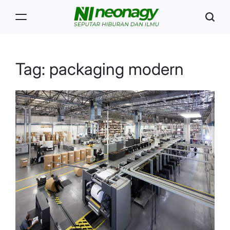
Skip
to
content
Neonagy
Tag:
packaging modern