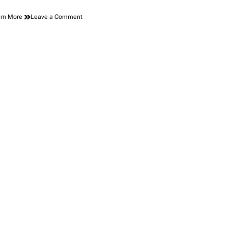
on
rn More
Leave a Comment
Alat
Frying
Tanpa
Gosong
Solusi
Pintar
untuk
Hasil
Gorengan
Sempurna