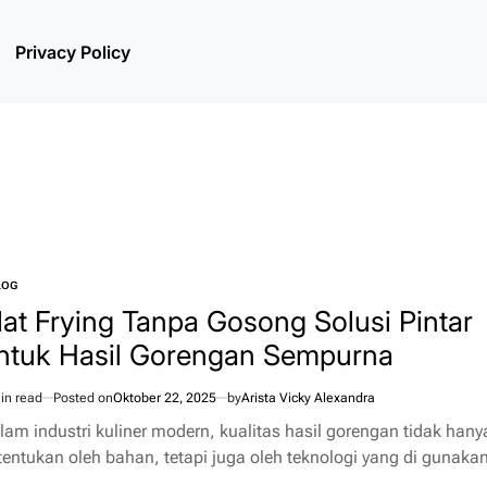
Privacy Policy
LOG
TED
lat Frying Tanpa Gosong Solusi Pintar
ntuk Hasil Gorengan Sempurna
in read
Posted on
Oktober 22, 2025
by
Arista Vicky Alexandra
imated
d
lam industri kuliner modern, kualitas hasil gorengan tidak hany
e
 tentukan oleh bahan, tetapi juga oleh teknologi yang di gunakan