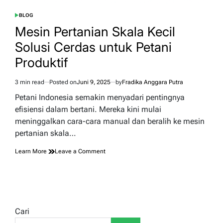
BLOG
POSTED
IN
Mesin Pertanian Skala Kecil
Solusi Cerdas untuk Petani
Produktif
3 min read
Posted on
Juni 9, 2025
by
Fradika Anggara Putra
Estimated
read
Petani Indonesia semakin menyadari pentingnya
time
efisiensi dalam bertani. Mereka kini mulai
meninggalkan cara-cara manual dan beralih ke mesin
pertanian skala…
on
Learn More
Leave a Comment
Mesin
Pertanian
Skala
Kecil
Solusi
Cerdas
Cari
untuk
Petani