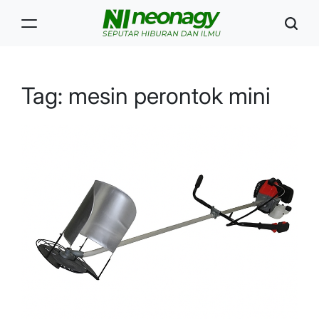
Skip
to
content
Neonagy
Tag:
mesin perontok mini