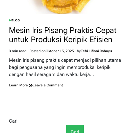
BLOG
POSTED
IN
Mesin Iris Pisang Praktis Cepat
untuk Produksi Keripik Efisien
3 min read
Posted on
Oktober 15, 2025
by
Febi Lifiani Rahayu
Estimated
read
Mesin iris pisang praktis cepat menjadi pilihan utama
time
bagi pengusaha yang ingin memproduksi keripik
dengan hasil seragam dan waktu kerja…
on
Learn More
Leave a Comment
Mesin
Iris
Pisang
Praktis
Cepat
untuk
Cari
Produksi
Keripik
Cari
Efisien