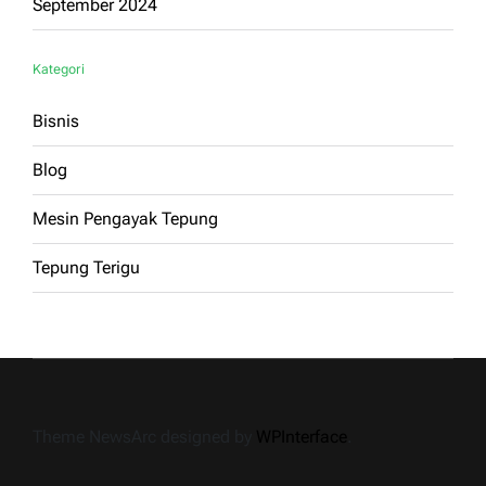
September 2024
Kategori
Bisnis
Blog
Mesin Pengayak Tepung
Tepung Terigu
Theme NewsArc designed by
WPInterface
.