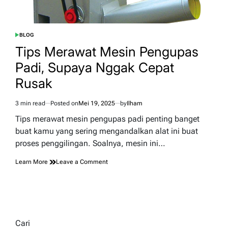
BLOG
POSTED
IN
Tips Merawat Mesin Pengupas
Padi, Supaya Nggak Cepat
Rusak
3 min read
Posted on
Mei 19, 2025
by
Ilham
Estimated
read
Tips merawat mesin pengupas padi penting banget
time
buat kamu yang sering mengandalkan alat ini buat
proses penggilingan. Soalnya, mesin ini…
on
Learn More
Leave a Comment
Tips
Merawat
Mesin
Pengupas
Padi,
Supaya
Cari
Nggak