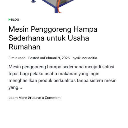
BLOG
POSTED
IN
Mesin Penggoreng Hampa
Sederhana untuk Usaha
Rumahan
3 min read
Posted on
Februari 9, 2026
by
viki nor aditia
Estimated
read
Mesin penggoreng hampa sederhana menjadi solusi
time
tepat bagi pelaku usaha makanan yang ingin
menghasilkan produk berkualitas tanpa sistem mesin
yang…
on
Learn More
Leave a Comment
Mesin
Penggoreng
Hampa
Sederhana
untuk