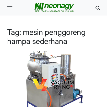
Skip
to
content
Neonagy
Tag:
mesin penggoreng
hampa sederhana