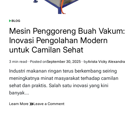
BLOG
POSTED
IN
Mesin Penggoreng Buah Vakum:
Inovasi Pengolahan Modern
untuk Camilan Sehat
3 min read
Posted on
September 30, 2025
by
Arista Vicky Alexandra
Estimated
read
Industri makanan ringan terus berkembang seiring
time
meningkatnya minat masyarakat terhadap camilan
sehat dan praktis. Salah satu inovasi yang kini
banyak…
on
Learn More
Leave a Comment
Mesin
Penggoreng
Buah
Vakum:
Inovasi