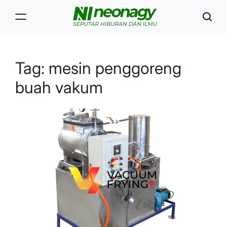
Skip
to
content
Neonagy
Tag:
mesin penggoreng
buah vakum