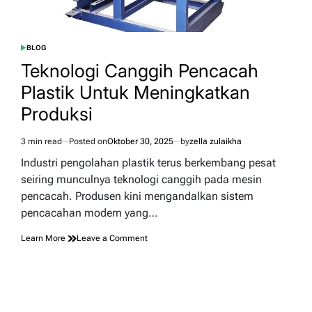
BLOG
POSTED
IN
Teknologi Canggih Pencacah
Plastik Untuk Meningkatkan
Produksi
3 min read
Posted on
Oktober 30, 2025
by
zella zulaikha
Estimated
read
Industri pengolahan plastik terus berkembang pesat
time
seiring munculnya teknologi canggih pada mesin
pencacah. Produsen kini mengandalkan sistem
pencacahan modern yang…
on
Learn More
Leave a Comment
Teknologi
Canggih
Pencacah
Plastik
Untuk