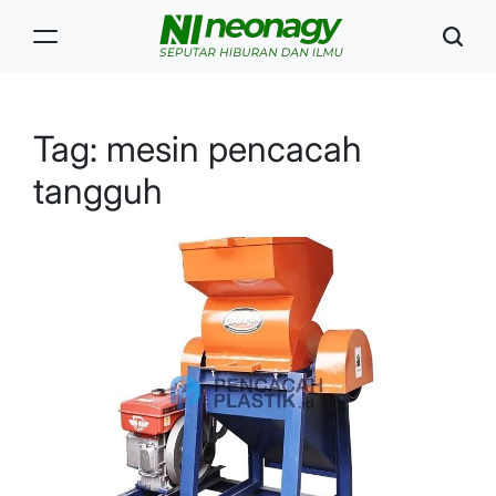
Skip
to
content
Neonagy
Tag:
mesin pencacah
tangguh