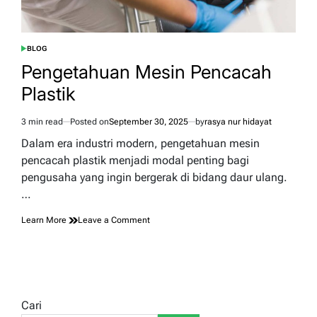
BLOG
POSTED
IN
Pengetahuan Mesin Pencacah
Plastik
3 min read
Posted on
September 30, 2025
by
rasya nur hidayat
Estimated
read
Dalam era industri modern, pengetahuan mesin
time
pencacah plastik menjadi modal penting bagi
pengusaha yang ingin bergerak di bidang daur ulang.
…
on
Learn More
Leave a Comment
Pengetahuan
Mesin
Pencacah
Plastik
Cari