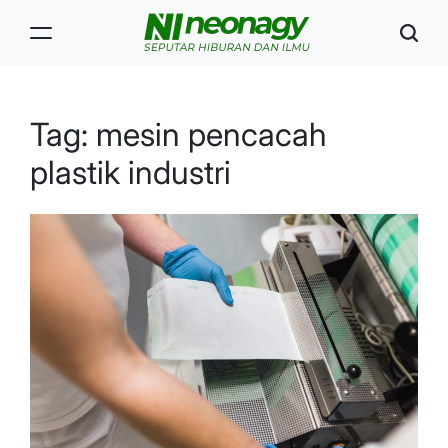
Skip
to
content
Neonagy
Tag:
mesin pencacah
plastik industri