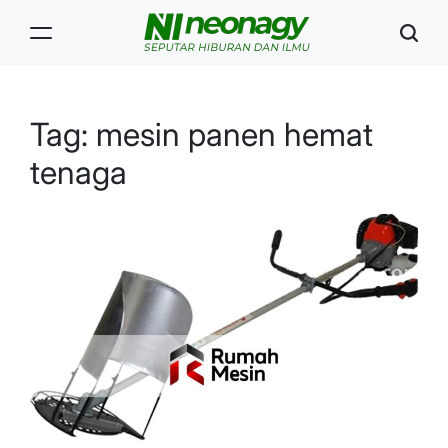
Skip
to
content
Neonagy
Tag:
mesin panen hemat
tenaga