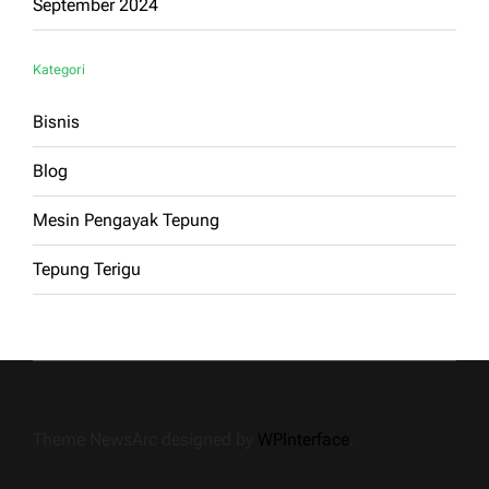
September 2024
Kategori
Bisnis
Blog
Mesin Pengayak Tepung
Tepung Terigu
Theme NewsArc designed by
WPInterface
.