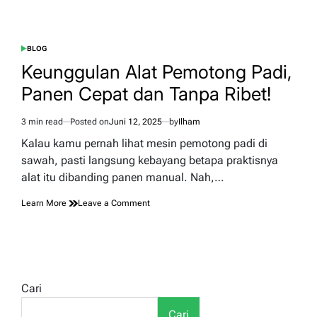
BLOG
POSTED
IN
Keunggulan Alat Pemotong Padi,
Panen Cepat dan Tanpa Ribet!
3 min read
Posted on
Juni 12, 2025
by
Ilham
Estimated
read
Kalau kamu pernah lihat mesin pemotong padi di
time
sawah, pasti langsung kebayang betapa praktisnya
alat itu dibanding panen manual. Nah,…
on
Learn More
Leave a Comment
Keunggulan
Alat
Pemotong
Padi,
Panen
Cepat
Cari
dan
Tanpa
Cari
Ribet!