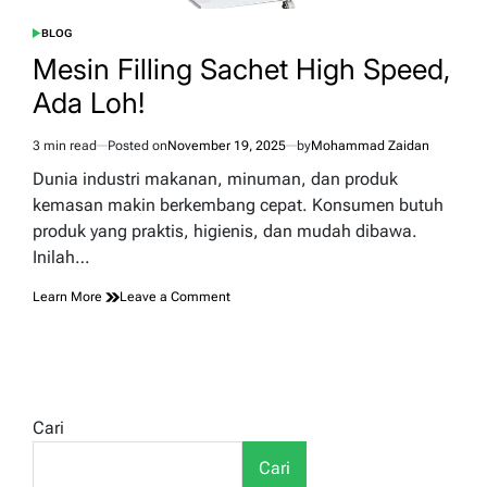
BLOG
POSTED
IN
Mesin Filling Sachet High Speed,
Ada Loh!
3 min read
Posted on
November 19, 2025
by
Mohammad Zaidan
Estimated
read
Dunia industri makanan, minuman, dan produk
time
kemasan makin berkembang cepat. Konsumen butuh
produk yang praktis, higienis, dan mudah dibawa.
Inilah…
on
Learn More
Leave a Comment
Mesin
Filling
Sachet
High
Speed,
Ada
Cari
Loh!
Cari