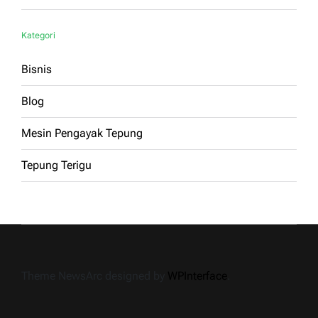
Kategori
Bisnis
Blog
Mesin Pengayak Tepung
Tepung Terigu
Theme NewsArc designed by
WPInterface
.