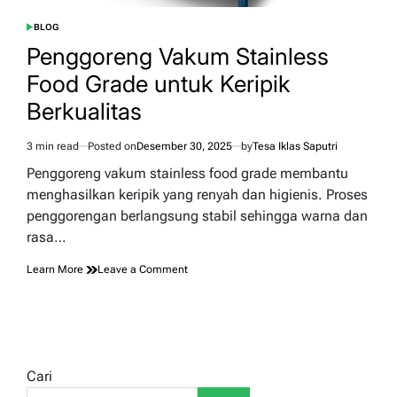
BLOG
POSTED
IN
Penggoreng Vakum Stainless
Food Grade untuk Keripik
Berkualitas
3 min read
Posted on
Desember 30, 2025
by
Tesa Iklas Saputri
Estimated
read
Penggoreng vakum stainless food grade membantu
time
menghasilkan keripik yang renyah dan higienis. Proses
penggorengan berlangsung stabil sehingga warna dan
rasa…
on
Learn More
Leave a Comment
Penggoreng
Vakum
Stainless
Food
Grade
untuk
Cari
Keripik
Berkualitas