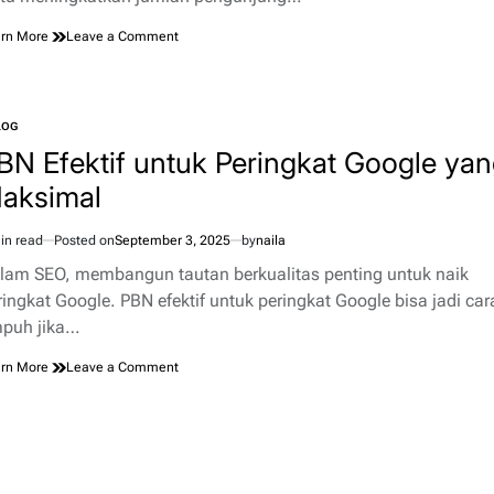
on
rn More
Leave a Comment
Panduan
Lengkap
Meningkatkan
Traffic
LOG
TED
Website
BN Efektif untuk Peringkat Google ya
aksimal
in read
Posted on
September 3, 2025
by
naila
imated
d
lam SEO, membangun tautan berkualitas penting untuk naik
e
ringkat Google. PBN efektif untuk peringkat Google bisa jadi car
puh jika…
on
rn More
Leave a Comment
PBN
Efektif
untuk
Peringkat
Google
yang