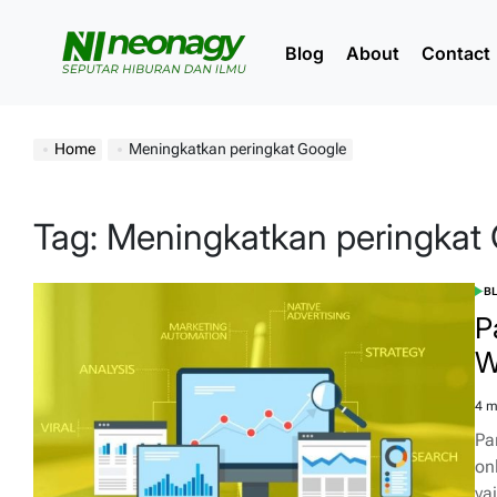
Skip
to
Blog
About
Contact
content
Neonagy
Home
Meningkatkan peringkat Google
Tag:
Meningkatkan peringkat
B
POS
IN
P
W
4 m
Est
rea
Pa
tim
on
ya