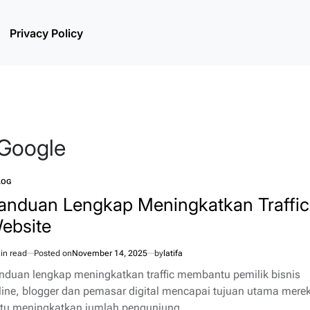
Privacy Policy
 Google
LOG
TED
anduan Lengkap Meningkatkan Traffic
ebsite
in read
Posted on
November 14, 2025
by
latifa
imated
d
nduan lengkap meningkatkan traffic membantu pemilik bisnis
e
line, blogger dan pemasar digital mencapai tujuan utama mere
itu meningkatkan jumlah pengunjung…