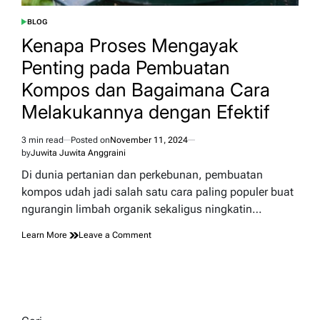
BLOG
POSTED
IN
Kenapa Proses Mengayak
Penting pada Pembuatan
Kompos dan Bagaimana Cara
Melakukannya dengan Efektif
3 min read
Posted on
November 11, 2024
Estimated
by
Juwita Juwita Anggraini
read
time
Di dunia pertanian dan perkebunan, pembuatan
kompos udah jadi salah satu cara paling populer buat
ngurangin limbah organik sekaligus ningkatin…
on
Learn More
Leave a Comment
Kenapa
Proses
Mengayak
Penting
pada
Pembuatan