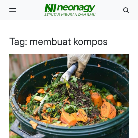
Skip
to
content
Neonagy
Tag:
membuat kompos