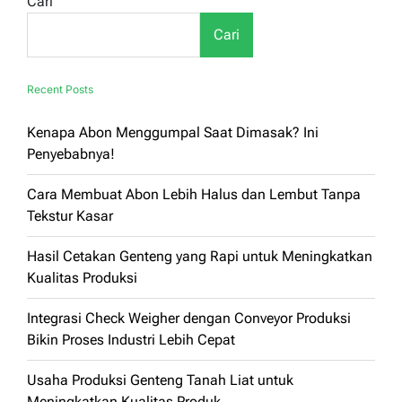
Cari
Kompos
dan
Cari
Bagaimana
Cara
Melakukannya
dengan
Recent Posts
Efektif
Kenapa Abon Menggumpal Saat Dimasak? Ini
Penyebabnya!
Cara Membuat Abon Lebih Halus dan Lembut Tanpa
Tekstur Kasar
Hasil Cetakan Genteng yang Rapi untuk Meningkatkan
Kualitas Produksi
Integrasi Check Weigher dengan Conveyor Produksi
Bikin Proses Industri Lebih Cepat
Usaha Produksi Genteng Tanah Liat untuk
Meningkatkan Kualitas Produk