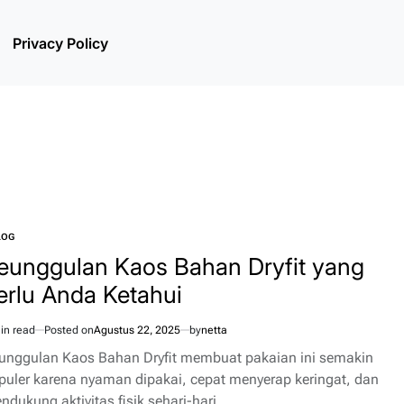
Privacy Policy
LOG
TED
eunggulan Kaos Bahan Dryfit yang
erlu Anda Ketahui
in read
Posted on
Agustus 22, 2025
by
netta
imated
d
unggulan Kaos Bahan Dryfit membuat pakaian ini semakin
e
puler karena nyaman dipakai, cepat menyerap keringat, dan
ndukung aktivitas fisik sehari-hari…