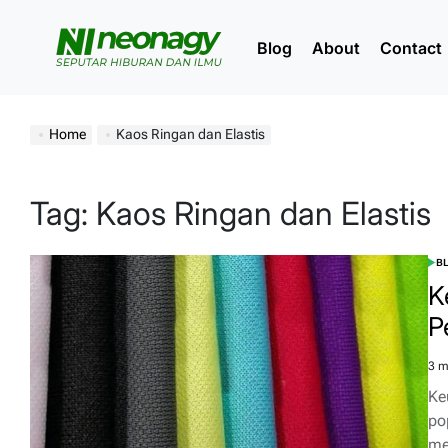
Skip
to
Blog
About
Contact
content
Neonagy
Home
Kaos Ringan dan Elastis
Tag:
Kaos Ringan dan Elastis
B
POS
IN
K
P
3 m
Est
rea
Ke
tim
po
me