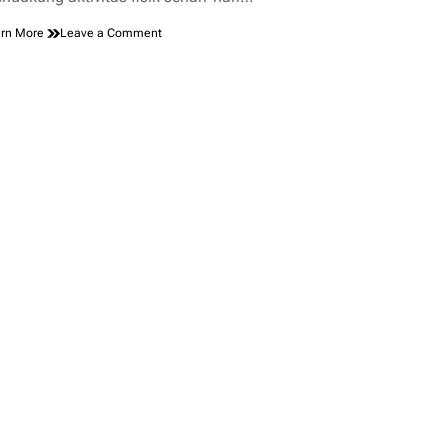
on
rn More
Leave a Comment
Keunggulan
Kaos
Bahan
Dryfit
yang
Perlu
Anda
Ketahui