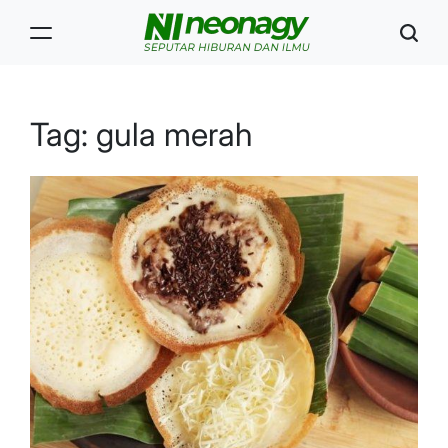
Skip
to
content
Neonagy
Tag:
gula merah