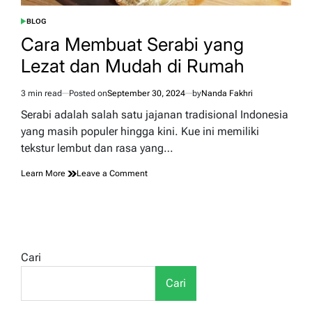
BLOG
POSTED
IN
Cara Membuat Serabi yang
Lezat dan Mudah di Rumah
3 min read
Posted on
September 30, 2024
by
Nanda Fakhri
Estimated
read
Serabi adalah salah satu jajanan tradisional Indonesia
time
yang masih populer hingga kini. Kue ini memiliki
tekstur lembut dan rasa yang…
on
Learn More
Leave a Comment
Cara
Membuat
Serabi
yang
Lezat
dan
Cari
Mudah
di
Cari
Rumah