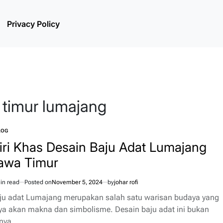
Privacy Policy
a timur lumajang
LOG
TED
iri Khas Desain Baju Adat Lumajang
awa Timur
in read
Posted on
November 5, 2024
by
johar rofi
imated
d
ju adat Lumajang merupakan salah satu warisan budaya yang
e
ya akan makna dan simbolisme. Desain baju adat ini bukan
nya…