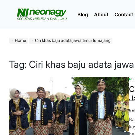
Skip
to
Blog
About
Contact
content
Neonagy
Home
Ciri khas baju adata jawa timur lumajang
Tag:
Ciri khas baju adata jaw
B
POS
IN
C
J
6 m
Est
rea
Ba
tim
ka
ha