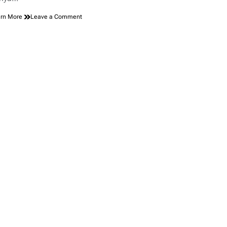
on
rn More
Leave a Comment
Ciri
Khas
Desain
Baju
Adat
Lumajang
Jawa
Timur