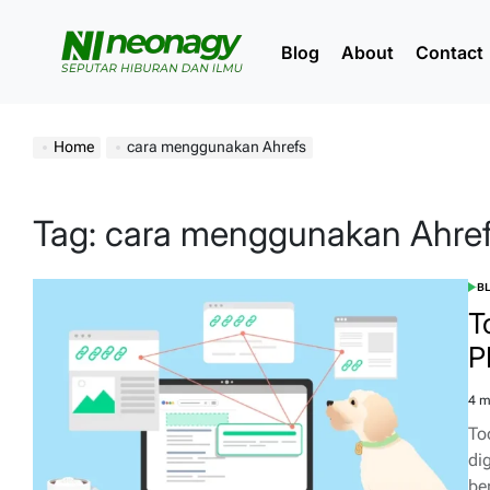
Skip
to
Blog
About
Contact
content
Neonagy
Home
cara menggunakan Ahrefs
Tag:
cara menggunakan Ahre
B
POS
IN
T
P
4 m
Est
rea
To
tim
di
be