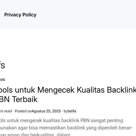
Privacy Policy
fs
LOG
TED
ools untuk Mengecek Kualitas Backlin
BN Terbaik
in read
Posted on
Agustus 25, 2025
by
latifa
imated
d
ols untuk mengecek kualitas backlink PBN sangat penting
e
gunakan agar bisa memastikan backlink yang diperoleh benar-
nar aman dan berkualitas, dalam…