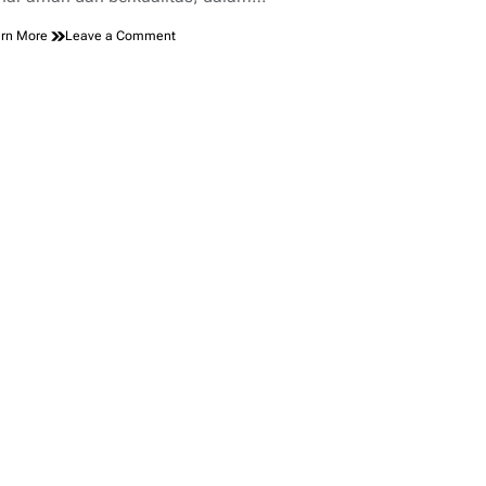
on
rn More
Leave a Comment
Tools
untuk
Mengecek
Kualitas
Backlink
PBN
Terbaik