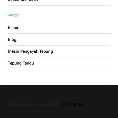
Kategori
Bisnis
Blog
Mesin Pengayak Tepung
Tepung Terigu
Theme NewsArc designed by
WPInterface
.