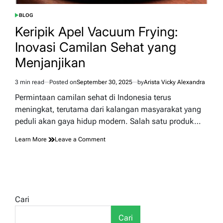
BLOG
POSTED
IN
Keripik Apel Vacuum Frying:
Inovasi Camilan Sehat yang
Menjanjikan
3 min read
Posted on
September 30, 2025
by
Arista Vicky Alexandra
Estimated
read
Permintaan camilan sehat di Indonesia terus
time
meningkat, terutama dari kalangan masyarakat yang
peduli akan gaya hidup modern. Salah satu produk…
on
Learn More
Leave a Comment
Keripik
Apel
Vacuum
Frying:
Inovasi
Camilan
Cari
Sehat
yang
Cari
Menjanjikan