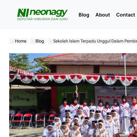
Skip
to
Blog
About
Contact
content
Neonagy
Home
Blog
Sekolah Islam Terpadu Unggul Dalam Pembi