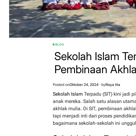
BLOG
POSTED
IN
Sekolah Islam T
Pembinaan Akhla
Posted on
Oktober 24, 2024
by
Risya lita
Sekolah Islam
Terpadu (SIT) kini jadi 
anak mereka. Salah satu alasan uta
akhlak mulia. Di SIT, pembinaan akhl
tapi menjadi inti dari proses pendidik
bagaimana sekolah-sekolah ini unggul 